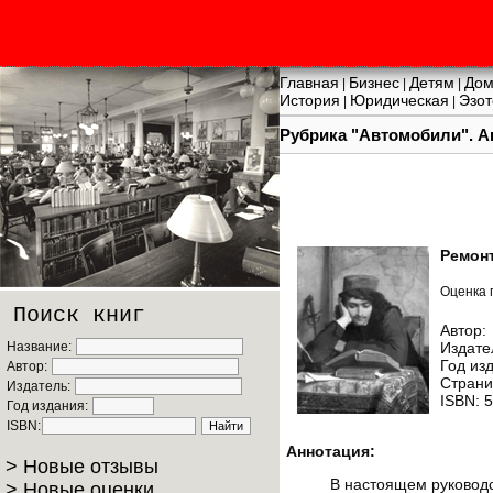
Главная
Бизнес
Детям
Дом
|
|
|
История
Юридическая
Эзот
|
|
Рубрика "Автомобили". Ан
Ремонт
Оценка 
Поиск книг
Автор:
Название:
Издате
Год из
Автор:
Страни
Издатель:
ISBN: 
Год издания:
ISBN:
Аннотация:
> Новые отзывы
В настоящем руководс
> Новые оценки