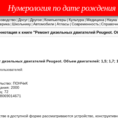
Нумерология по дате рождения
оводство
Досуг
Другое
Компьютеры
Культура
Медицина
Наука
|
|
|
|
|
|
ерика
Школьнику
Автомобили
Атласы
Современность
Справочн
|
|
|
|
|
нотация к книге "Ремонт дизельных двигателей Peugeot. Объ
 дизельных двигателей Peugeot. Объем двигателей: 1,5; 1,7; 
пользователей:
льство: ПОНЧиК
дания: 2000
ц: 72
58069014671
тве в доступной форме рассматриваются устройство, конструктив