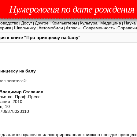
Нумерология по дате рождения
оводство
Досуг
Другое
Компьютеры
Культура
Медицина
Наука
|
|
|
|
|
|
ерика
Школьнику
Автомобили
Атласы
Современность
Справочн
|
|
|
|
|
ия к книге "Про принцессу на балу"
инцессу на балу
пользователей:
Владимир Степанов
льство: Проф-Пресс
дания: 2010
ц: 10
9785378023110
лагается красочно иллюстрированная книжка о поездке принцесс