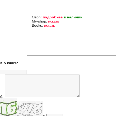
:
Ozon:
подробнее
в наличии
My-shop:
искать
Books:
искать
в о книге:
е):
):