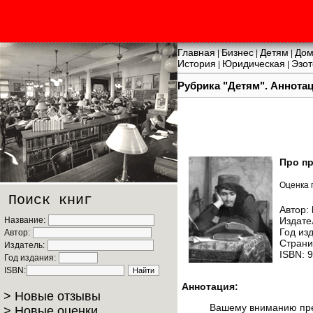
Главная
Бизнес
Детям
Дом
|
|
|
История
Юридическая
Эзот
|
|
Рубрика "Детям". Аннотац
Про пр
Оценка 
Поиск книг
Автор:
Название:
Издате
Год из
Автор:
Страни
Издатель:
ISBN: 
Год издания:
ISBN:
Аннотация:
> Новые отзывы
Вашему вниманию пред
> Новые оценки