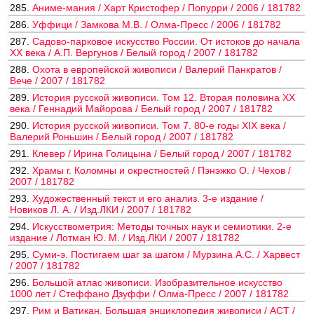
285.
Аниме-мания / Харт Кристофер / Попурри / 2006 / 181782
286.
Уффици / Замкова М.В. / Олма-Пресс / 2006 / 181782
287.
Садово-парковое искусство России. От истоков до начала
XX века / А.П. Вергунов / Белый город / 2007 / 181782
288.
Охота в европейской живописи / Валерий Панкратов /
Вече / 2007 / 181782
289.
История русской живописи. Том 12. Вторая половина ХX
века / Геннадий Майорова / Белый город / 2007 / 181782
290.
История русской живописи. Том 7. 80-е годы XIX века /
Валерий Роньшин / Белый город / 2007 / 181782
291.
Клевер / Ирина Голицына / Белый город / 2007 / 181782
292.
Храмы г. Коломны и окрестностей / Пэнэжко О. / Чехов /
2007 / 181782
293.
Художественный текст и его анализ. 3-е издание /
Новиков Л. А. / Изд.ЛКИ / 2007 / 181782
294.
Искусствометрия: Методы точных наук и семиотики. 2-е
издание / Лотман Ю. М. / Изд.ЛКИ / 2007 / 181782
295.
Суми-э. Постигаем шаг за шагом / Мурзина А.С. / Харвест
/ 2007 / 181782
296.
Большой атлас живописи. Изобразительное искусство
1000 лет / Стеффано Дзуффи / Олма-Пресс / 2007 / 181782
297.
Рим и Ватикан. Большая энциклопедия живописи / АСТ /