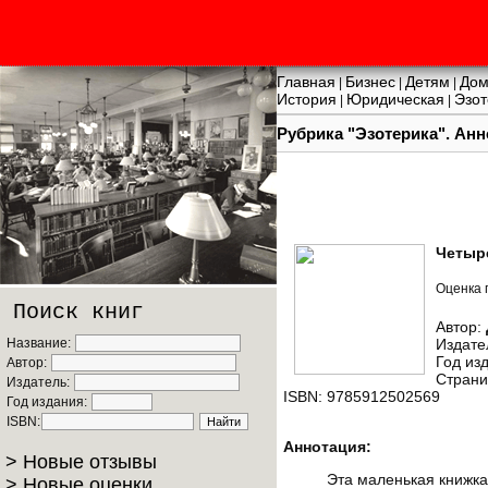
Главная
Бизнес
Детям
Дом
|
|
|
История
Юридическая
Эзот
|
|
Рубрика "Эзотерика". Анн
Четыр
Оценка 
Поиск книг
Автор:
Название:
Издате
Год из
Автор:
Страни
Издатель:
ISBN: 9785912502569
Год издания:
ISBN:
Аннотация:
> Новые отзывы
Эта маленькая книжк
> Новые оценки