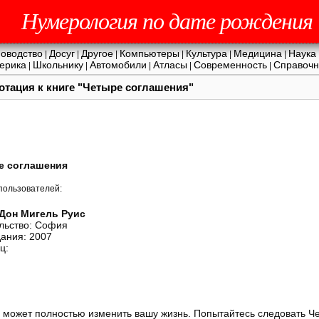
Нумерология по дате рождения
оводство
Досуг
Другое
Компьютеры
Культура
Медицина
Наука
|
|
|
|
|
|
ерика
Школьнику
Автомобили
Атласы
Современность
Справочн
|
|
|
|
|
отация к книге "Четыре соглашения"
е соглашения
пользователей:
Дон Мигель Руис
льство: София
дания: 2007
ц:
а может полностью изменить вашу жизнь. Попытайтесь следовать 