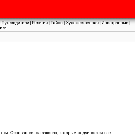
Путеводители
Религия
Тайны
Художественная
Иностранные
|
|
|
|
|
|
ики
ятны. Основанная на законах, которым подчиняется все