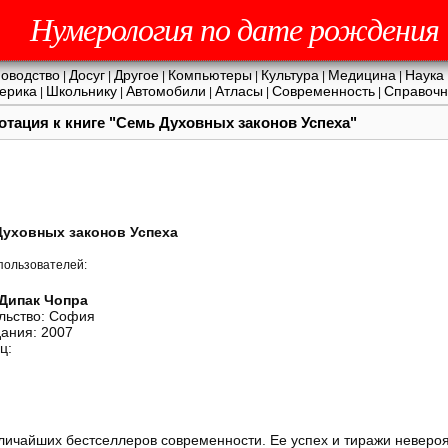
Нумерология по дате рождения
оводство
Досуг
Другое
Компьютеры
Культура
Медицина
Наука
|
|
|
|
|
|
ерика
Школьнику
Автомобили
Атласы
Современность
Справочн
|
|
|
|
|
отация к книге "Семь Духовных законов Успеха"
Духовных законов Успеха
пользователей:
Дипак Чопра
льство: София
дания: 2007
ц:
величайших бестселлеров современности. Ее успех и тиражи неверо