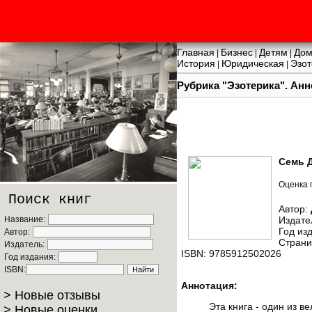
Главная
Бизнес
Детям
Дом
|
|
|
История
Юридическая
Эзот
|
|
Рубрика "Эзотерика". Анн
Семь 
Оценка 
Поиск книг
Автор:
Название:
Издате
Год из
Автор:
Страни
Издатель:
ISBN: 9785912502026
Год издания:
ISBN:
Аннотация:
> Новые отзывы
Эта книга - один из 
> Новые оценки