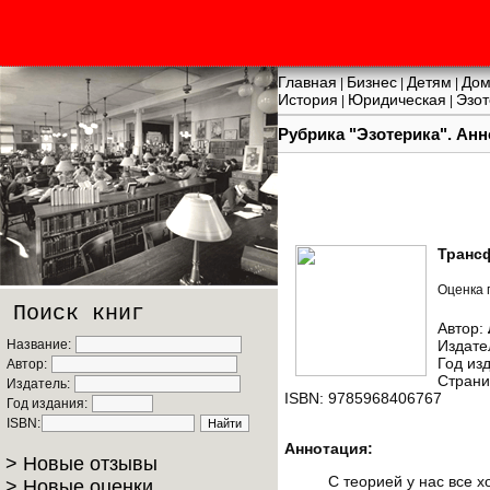
Главная
Бизнес
Детям
Дом
|
|
|
История
Юридическая
Эзот
|
|
Рубрика "Эзотерика". Ан
Транс
Оценка 
Поиск книг
Автор:
Название:
Издате
Год из
Автор:
Страни
Издатель:
ISBN: 9785968406767
Год издания:
ISBN:
Аннотация:
> Новые отзывы
С теорией у нас все х
> Новые оценки