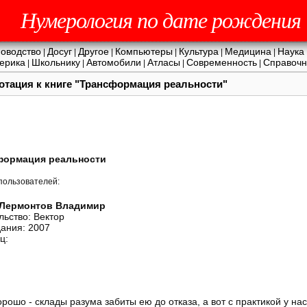
Нумерология по дате рождения
оводство
Досуг
Другое
Компьютеры
Культура
Медицина
Наука
|
|
|
|
|
|
ерика
Школьнику
Автомобили
Атласы
Современность
Справочн
|
|
|
|
|
нотация к книге "Трансформация реальности"
формация реальности
пользователей:
Лермонтов Владимир
льство: Вектор
дания: 2007
ц:
орошо - склады разума забиты ею до отказа, а вот с практикой у на