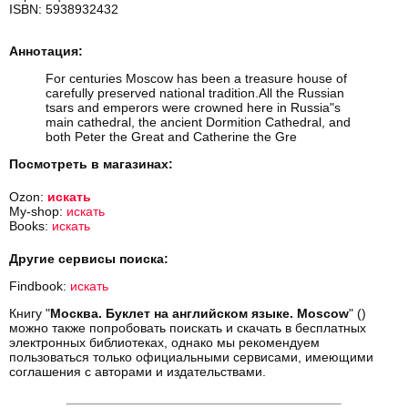
ISBN: 5938932432
Аннотация:
For centuries Moscow has been a treasure house of
carefully preserved national tradition.All the Russian
tsars and emperors were crowned here in Russia"s
main cathedral, the ancient Dormition Cathedral, and
both Peter the Great and Catherine the Gre
Посмотреть в магазинах:
Ozon:
искать
My-shop:
искать
Books:
искать
Другие сервисы поиска:
Findbook:
искать
Книгу "
Москва. Буклет на английском языке. Moscow
" ()
можно также попробовать поискать и скачать в бесплатных
электронных библиотеках, однако мы рекомендуем
пользоваться только официальными сервисами, имеющими
соглашения с авторами и издательствами.