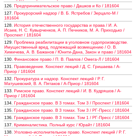
126.
Предпринимательское право / Дашков и Ко / 181604
127.
Прокурорский надзор / В. Б. Ястребов / Зерцало-М /
181604
128.
История отечественного государства и права / И. А.
Исаев, Н. С. Кувырченков, А. П. Печников, М. А. Приходько /
Проспект / 181604
129.
Проблема реабилитации в уголовном судопроизводстве.
Имущественный вред, подлежащий возмещению / О. В.
Химичева, А. В. Бажанов / Юнити-Дана, Закон и право / 181604
130.
Финансовое право / П. В. Павлов / Омега-Л / 181604
131.
Правоведение. Конспект лекций / Д. С. Гришаева / А-
Приор / 181604
132.
Прокуратура и надзор. Конспект лекций / Р. Г.
Матушевский, В. А. Пятаков / А-Приор / 181604
133.
Римское право. Конспект лекций / И. В. Кудряшов / А-
Приор / 181604
134.
Гражданское право. В 3 томах. Том 3 / Проспект / 181604
135.
Гражданское право. В 3 томах. Том 3 / РГ-Пресс / 181604
136.
Гражданское право. В 3 томах. Том 1 / РГ-Пресс / 181604
137.
Криминалистика. Полный курс / Юрайт / 181604
138.
Уголовно-исполнительное право. Конспект лекций / Р. Г.