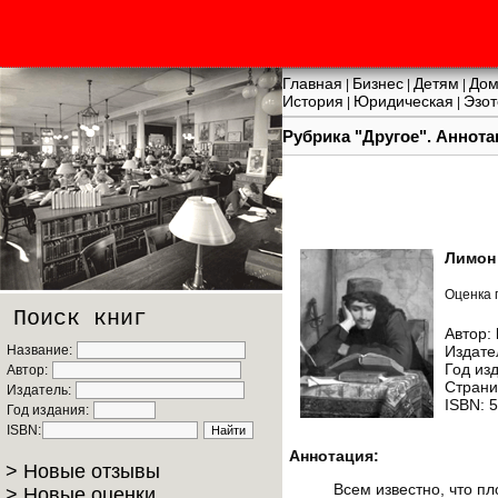
Главная
Бизнес
Детям
Дом
|
|
|
История
Юридическая
Эзот
|
|
Рубрика "Другое". Аннота
Лимон
Оценка 
Поиск книг
Автор:
Название:
Издате
Год из
Автор:
Страни
Издатель:
ISBN: 
Год издания:
ISBN:
Аннотация:
> Новые отзывы
Всем известно, что п
> Новые оценки