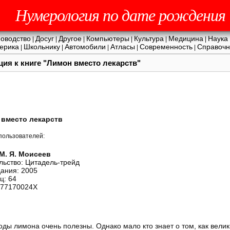
Нумерология по дате рождения
оводство
Досуг
Другое
Компьютеры
Культура
Медицина
Наука
|
|
|
|
|
|
ерика
Школьнику
Автомобили
Атласы
Современность
Справочн
|
|
|
|
|
ция к книге "Лимон вместо лекарств"
 вместо лекарств
пользователей:
М. Я. Моисеев
льство: Цитадель-трейд
дания: 2005
ц: 64
577170024X
лоды лимона очень полезны. Однако мало кто знает о том, как вели