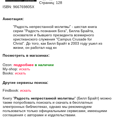
Страниц: 128
ISBN: 966769805X
Аннотация:
"Радость непрестанной молитвы" - шестая книга
серии "Радость познания Бога", Билла Брайта,
основателя и бывшего президента всемирного
христианского служения "Campus Crusade for
Christ". До того, как Билл Брайт в 2003 году ушел из
жизни, он работал над кн
Посмотреть в магазинах:
Ozon:
подробнее
в наличии
My-shop:
искать
Books:
искать
Другие сервисы поиска:
Findbook:
искать
Книгу "
Радость непрестанной молитвы
" (Билл Брайт) можно
также попробовать поискать и скачать в бесплатных
электронных библиотеках, однако мы рекомендуем
пользоваться только официальными сервисами, имеющими
соглашения с авторами и издательствами.