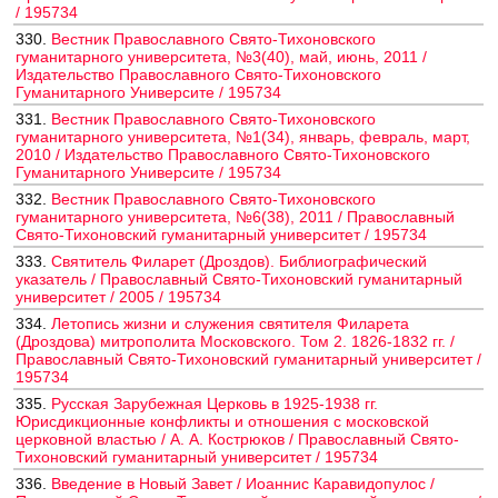
/ 195734
330.
Вестник Православного Свято-Тихоновского
гуманитарного университета, №3(40), май, июнь, 2011 /
Издательство Православного Свято-Тихоновского
Гуманитарного Университе / 195734
331.
Вестник Православного Свято-Тихоновского
гуманитарного университета, №1(34), январь, февраль, март,
2010 / Издательство Православного Свято-Тихоновского
Гуманитарного Университе / 195734
332.
Вестник Православного Свято-Тихоновского
гуманитарного университета, №6(38), 2011 / Православный
Свято-Тихоновский гуманитарный университет / 195734
333.
Святитель Филарет (Дроздов). Библиографический
указатель / Православный Свято-Тихоновский гуманитарный
университет / 2005 / 195734
334.
Летопись жизни и служения святителя Филарета
(Дроздова) митрополита Московского. Том 2. 1826-1832 гг. /
Православный Свято-Тихоновский гуманитарный университет /
195734
335.
Русская Зарубежная Церковь в 1925-1938 гг.
Юрисдикционные конфликты и отношения с московской
церковной властью / А. А. Кострюков / Православный Свято-
Тихоновский гуманитарный университет / 195734
336.
Введение в Новый Завет / Иоаннис Каравидопулос /