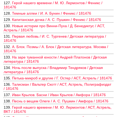
127.
Герой нашего времени / М. Ю. Лермонтов / Феникс /
181476
128.
Темные аллеи / И. А. Бунин / Феникс / 181476
129.
Капитанская дочка / А. С. Пушкин / Феникс / 181476
130.
Новые истории про Винни-Пуха / Д. Бенедиктус / АСТ,
Астрель / 181476
131.
Первая любовь / И. С. Тургенев / Детская литература /
181476
132.
А. Блок. Поэмы / А. Блок / Детская литература. Москва /
181476
133.
На заре туманной юности / Андрей Платонов / Детская
литература / 181476
134.
Ночь после выпуска / Владимир Тендряков / Детская
литература / 181476
135.
Петька-микроб и другие / Г. Остер / АСТ, Астрель / 181476
136.
Талисман / Вальтер Скотт / АСТ, Астрель, Полиграфиздат
/ 181476
137.
Иван Крылов. Басни / Иван Крылов / Амфора / 181476
138.
Песнь о вещем Олеге / А. С. Пушкин / Амфора / 181476
139.
Герой нашего времени / М. Ю. Лермонтов / АСТ, Астрель,
ВКТ / 181476