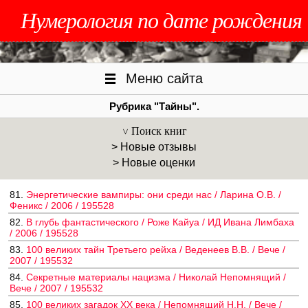
Нумерология по дате рождения
Меню сайта
Рубрика "Тайны".
Поиск книг
> Новые отзывы
> Новые оценки
81.
Энергетические вампиры: они среди нас / Ларина О.В. /
Феникс / 2006 / 195528
82.
В глубь фантастического / Роже Кайуа / ИД Ивана Лимбаха
/ 2006 / 195528
83.
100 великих тайн Третьего рейха / Веденеев В.В. / Вече /
2007 / 195532
84.
Секретные материалы нацизма / Николай Непомнящий /
Вече / 2007 / 195532
85.
100 великих загадок ХХ века / Непомнящий Н.Н. / Вече /