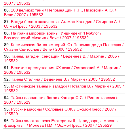
2007 / 195532
86.
100 великих тайн / Непомнящий Н.Н., Низовский А.Ю. /
Вече / 2007 / 195532
87.
Вожди белого казачества. Атаман Каледин / Смирнов А. /
Олма-Пресс / 2003 / 195532
88.
На грани мировой войны. Инциндент "Пуэбло" /
Вознесенский Михаил / Вече / 2007 / 195532
89.
Космическая битва империй. От Пенемюнде до Плесецка /
Славин Святослав / Вече / 2006 / 195532
90.
Тайны, загадки, сенсации / Веденеев В. / Мартин / 2005 /
195532
91.
Великие преступления XX века / Островский А. / Мартин /
2005 / 195532
92.
Тайны Сталина / Веденеев В. / Мартин / 2005 / 195532
93.
Мистические тайны и загадки / Потапов В. / Мартин / 2005 /
195532
94.
Тайны славянских богов / Капица Ф.С. / Рипол-классик /
2007 / 195529
95.
Русские масоны / Соловьев О.Ф. / Эксмо-Пресс / 2007 /
195529
96.
Тайны золотого века Екатерины II. Царедворцы, масоны,
фавориты . / Молева Н.М. / Эксмо-Пресс / 2007 / 195529