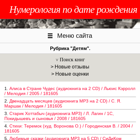
Нумерология по дате рождения
Меню сайта
Рубрика "Детям".
Поиск книг
> Новые отзывы
> Новые оценки
1.
Алиса в Стране Чудес (аудиокнига на 2 CD) / Льюис Кэрролл
/ Мелодия / 2005 / 181605
2.
Двенадцать месяцев (аудиокнига MP3 на 2 CD) / С. Я.
Маршак / Мелодия / 181605
3.
Старик Хоттабыч (аудиокнига MP3) / Л. Лагин / 1С,
Покидышевъ и сыновья / 2008 / 181605
4.
Стихи: Теремок (худ. Воронова О.) / Городинская В. / 2004 /
181605
5.
Любимые сказки (аудиокнига MP3 на 5 CD) / СиДиКом