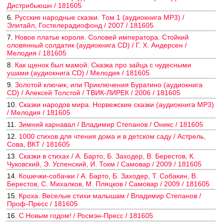
Дистрибьюшн / 181605
6.
Русские народные сказки. Том 1 (аудиокнига MP3) /
Элитайл, Гостелерадиофонд / 2007 / 181605
7.
Новое платье короля. Соловей императора. Стойкий
оловянный солдатик (аудиокнига CD) / Г. Х. Андерсен /
Мелодия / 181605
8.
Как щенок был мамой. Сказка про зайца с чудесными
ушами (аудиокнига CD) / Мелодия / 181605
9.
Золотой ключик, или Приключения Буратино (аудиокнига
CD) / Алексей Толстой / ТВИК-ЛИРЕК / 2006 / 181605
10.
Сказки народов мира. Норвежские сказки (аудиокнига MP3)
/ Мелодия / 181605
11.
Зимний карнавал / Владимир Степанов / Оникс / 181605
12.
1000 стихов для чтения дома и в детском саду / Астрель,
Сова, ВКТ / 181605
13.
Сказки в стихах / А. Барто, Б. Заходер, В. Берестов, К.
Чуковский, Э. Успенский, И. Токм / Самовар / 2009 / 181605
14.
Кошечки-собачки / А. Барто, Б. Заходер, Т. Собакин, В.
Берестов, С. Михалков, М. Пляцков / Самовар / 2009 / 181605
15.
Кроха. Веселые стихи малышам / Владимир Степанов /
Проф-Пресс / 181605
16.
С Новым годом! / Росмэн-Пресс / 181605